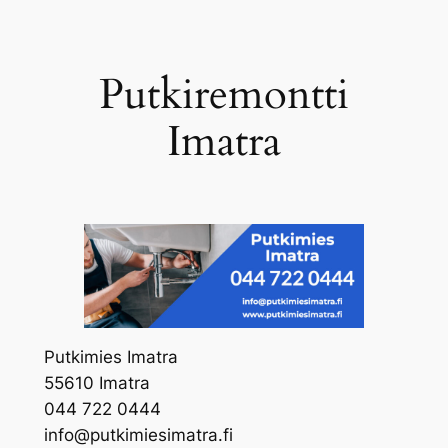
Skip
to
content
Putkiremontti
Imatra
Putkimies Imatra
55610 Imatra
044 722 0444
info@putkimiesimatra.fi