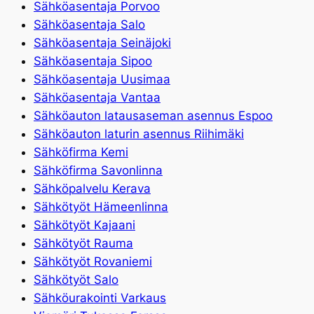
Sähköasentaja Porvoo
Sähköasentaja Salo
Sähköasentaja Seinäjoki
Sähköasentaja Sipoo
Sähköasentaja Uusimaa
Sähköasentaja Vantaa
Sähköauton latausaseman asennus Espoo
Sähköauton laturin asennus Riihimäki
Sähköfirma Kemi
Sähköfirma Savonlinna
Sähköpalvelu Kerava
Sähkötyöt Hämeenlinna
Sähkötyöt Kajaani
Sähkötyöt Rauma
Sähkötyöt Rovaniemi
Sähkötyöt Salo
Sähköurakointi Varkaus