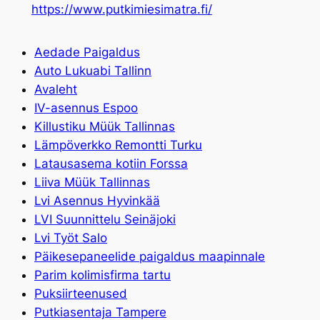
https://www.putkimiesimatra.fi/
Aedade Paigaldus
Auto Lukuabi Tallinn
Avaleht
IV-asennus Espoo
Killustiku Müük Tallinnas
Lämpöverkko Remontti Turku
Latausasema kotiin Forssa
Liiva Müük Tallinnas
Lvi Asennus Hyvinkää
LVI Suunnittelu Seinäjoki
Lvi Työt Salo
Päikesepaneelide paigaldus maapinnale
Parim kolimisfirma tartu
Puksiirteenused
Putkiasentaja Tampere