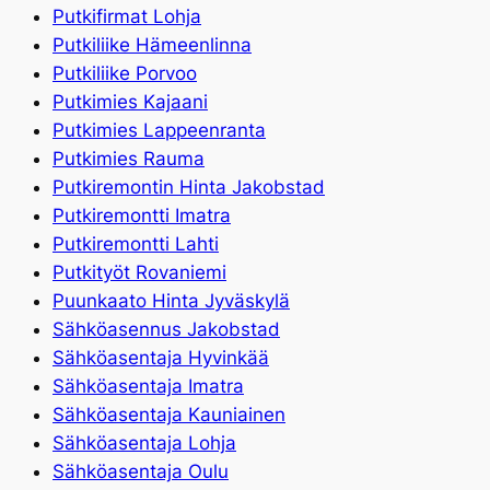
Putkifirmat Lohja
Putkiliike Hämeenlinna
Putkiliike Porvoo
Putkimies Kajaani
Putkimies Lappeenranta
Putkimies Rauma
Putkiremontin Hinta Jakobstad
Putkiremontti Imatra
Putkiremontti Lahti
Putkityöt Rovaniemi
Puunkaato Hinta Jyväskylä
Sähköasennus Jakobstad
Sähköasentaja Hyvinkää
Sähköasentaja Imatra
Sähköasentaja Kauniainen
Sähköasentaja Lohja
Sähköasentaja Oulu