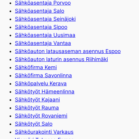
Sähköasentaja Porvoo
Sähköasentaja Salo
Sähköasentaja Seinäjoki
Sähköasentaja Sipoo
Sähköasentaja Uusimaa
Sähköasentaja Vantaa
Sähköauton latausaseman asennus Espoo
Sähköauton laturin asennus Riihimäki
Sähköfirma Kemi
Sähköfirma Savonlinna
Sähköpalvelu Kerava
Sähkötyöt Hämeenlinna
Sähkötyöt Kajaani
Sähkötyöt Rauma
Sähkötyöt Rovaniemi
Sähkötyöt Salo
Sähköurakointi Varkaus