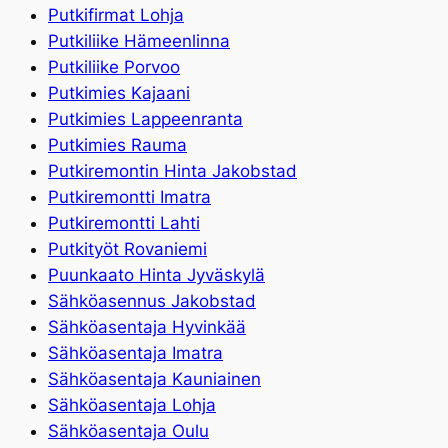
Putkifirmat Lohja
Putkiliike Hämeenlinna
Putkiliike Porvoo
Putkimies Kajaani
Putkimies Lappeenranta
Putkimies Rauma
Putkiremontin Hinta Jakobstad
Putkiremontti Imatra
Putkiremontti Lahti
Putkityöt Rovaniemi
Puunkaato Hinta Jyväskylä
Sähköasennus Jakobstad
Sähköasentaja Hyvinkää
Sähköasentaja Imatra
Sähköasentaja Kauniainen
Sähköasentaja Lohja
Sähköasentaja Oulu