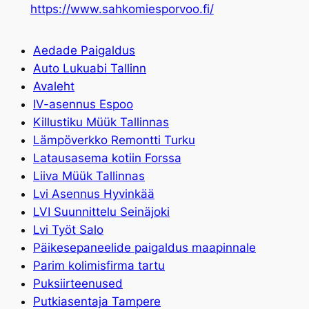
https://www.sahkomiesporvoo.fi/
Aedade Paigaldus
Auto Lukuabi Tallinn
Avaleht
IV-asennus Espoo
Killustiku Müük Tallinnas
Lämpöverkko Remontti Turku
Latausasema kotiin Forssa
Liiva Müük Tallinnas
Lvi Asennus Hyvinkää
LVI Suunnittelu Seinäjoki
Lvi Työt Salo
Päikesepaneelide paigaldus maapinnale
Parim kolimisfirma tartu
Puksiirteenused
Putkiasentaja Tampere