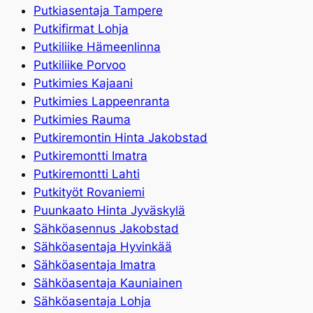
Putkiasentaja Tampere
Putkifirmat Lohja
Putkiliike Hämeenlinna
Putkiliike Porvoo
Putkimies Kajaani
Putkimies Lappeenranta
Putkimies Rauma
Putkiremontin Hinta Jakobstad
Putkiremontti Imatra
Putkiremontti Lahti
Putkityöt Rovaniemi
Puunkaato Hinta Jyväskylä
Sähköasennus Jakobstad
Sähköasentaja Hyvinkää
Sähköasentaja Imatra
Sähköasentaja Kauniainen
Sähköasentaja Lohja