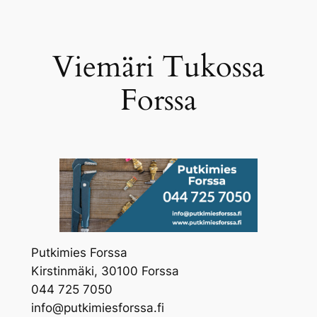
Skip
to
content
Viemäri Tukossa
Forssa
Putkimies Forssa
​Kirstinmäki, 30100 Forssa
044 725 7050
info@putkimiesforssa.fi