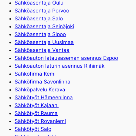
Sähköasentaja Oulu
Sähköasentaja Porvoo
Sähköasentaja Salo
Sähköasentaja Seinäjoki
Sähköasentaja Sipoo
Sähköasentaja Uusimaa
Sähköasentaja Vantaa
Sähköauton latausaseman asennus Espoo
Sähköauton laturin asennus Riihimäki
Sähköfirma Kemi
Sähköfirma Savonlinna
Sähköpalvelu Kerava
Sähkötyöt Hämeenlinna
Sähkötyöt Kajaani
Sähkötyöt Rauma
Sähkötyöt Rovaniemi
Sähkötyöt Salo