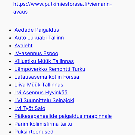
https://www.putkimiesforssa.fi/viemarin-
avaus
Aedade Paigaldus
Auto Lukuabi Tallinn
Avaleht
IV-asennus Espoo
Killustiku Müük Tallinnas
Lämpöverkko Remontti Turku
Latausasema kotiin Forssa
Liiva Müük Tallinnas
Lvi Asennus Hyvinkää
LVI Suunnittelu Seinäjoki
Lvi Työt Salo
Päikesepaneelide paigaldus maapinnale
Parim kolimisfirma tartu
Puksiirteenused