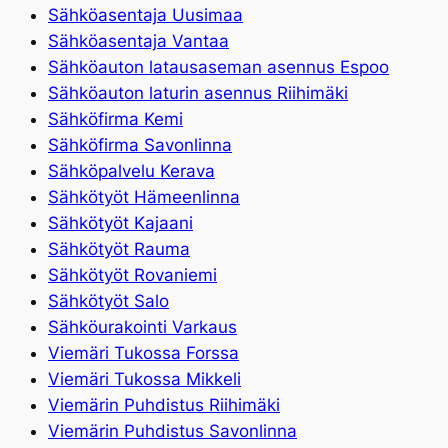
Sähköasentaja Uusimaa
Sähköasentaja Vantaa
Sähköauton latausaseman asennus Espoo
Sähköauton laturin asennus Riihimäki
Sähköfirma Kemi
Sähköfirma Savonlinna
Sähköpalvelu Kerava
Sähkötyöt Hämeenlinna
Sähkötyöt Kajaani
Sähkötyöt Rauma
Sähkötyöt Rovaniemi
Sähkötyöt Salo
Sähköurakointi Varkaus
Viemäri Tukossa Forssa
Viemäri Tukossa Mikkeli
Viemärin Puhdistus Riihimäki
Viemärin Puhdistus Savonlinna