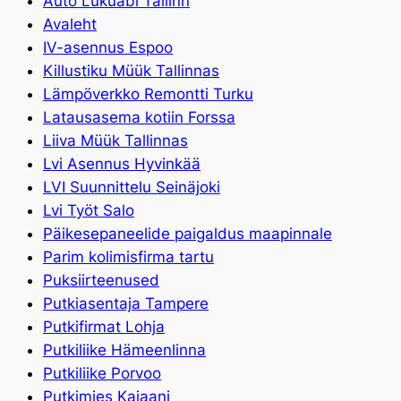
Auto Lukuabi Tallinn
Avaleht
IV-asennus Espoo
Killustiku Müük Tallinnas
Lämpöverkko Remontti Turku
Latausasema kotiin Forssa
Liiva Müük Tallinnas
Lvi Asennus Hyvinkää
LVI Suunnittelu Seinäjoki
Lvi Työt Salo
Päikesepaneelide paigaldus maapinnale
Parim kolimisfirma tartu
Puksiirteenused
Putkiasentaja Tampere
Putkifirmat Lohja
Putkiliike Hämeenlinna
Putkiliike Porvoo
Putkimies Kajaani