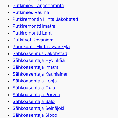
Putkimies Lappeenranta
Putkimies Rauma
Putkiremontin Hinta Jakobstad
Putkiremontti Imatra
Putkiremontti Lahti
Putkityöt Rovaniemi
Puunkaato Hinta Jyväskylä
Sähköasennus Jakobstad
Sähköasentaja Hyvinkää
Sähköasentaja Imatra
Sähköasentaja Kauniainen
Sähköasentaja Lohja
Sähköasentaja Oulu
Sähköasentaja Porvoo
Sähköasentaja Salo
Sähköasentaja Seinäjoki
Sähköasentaja Sipoo